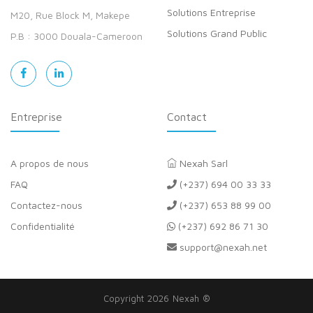
Solutions Entreprise
M20, Rue Block M, Makepe
Solutions Grand Public
P.B : 3000 Douala-Cameroon
Entreprise
Contact
A propos de nous
Nexah Sarl
FAQ
(+237) 694 00 33 33
Contactez-nous
(+237) 653 88 99 00
Confidentialité
(+237) 692 86 71 30
support@nexah.net
Copyright 2026 Nexah ®